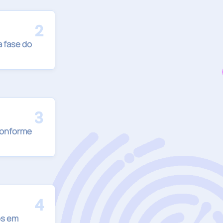
2
a fase do
3
conforme
4
os em