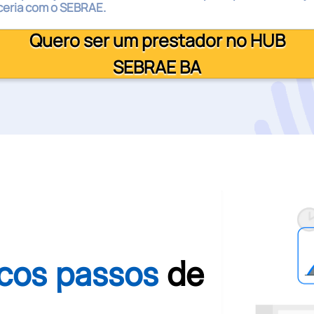
ceria com o SEBRAE.
Quero ser um prestador no HUB
SEBRAE BA
cos passos
de