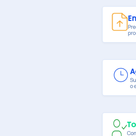
E
Pre
pro
A
Su
o 
To
Com