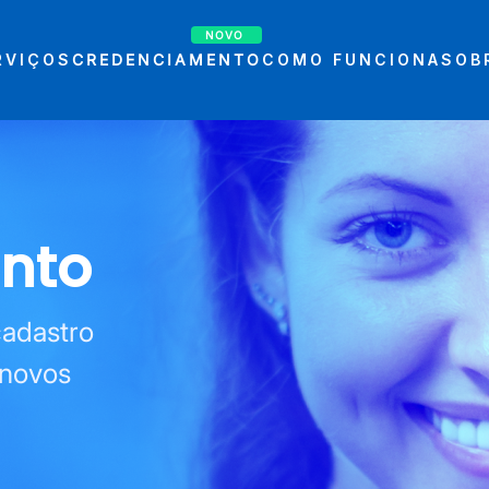
NOVO
RVIÇOS
CREDENCIAMENTO
COMO FUNCIONA
SOB
nto
cadastro
 novos