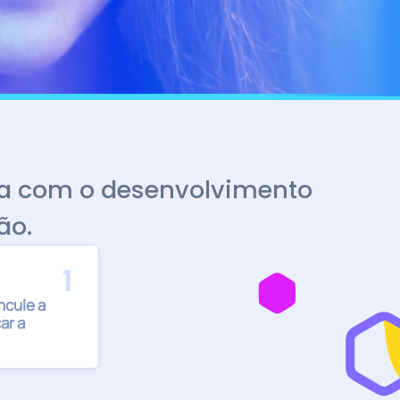
ua com o desenvolvimento
ão.
1
ncule a
ar a