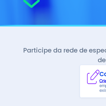
Participe da rede de espe
de
Ca
Cri
emp
exi